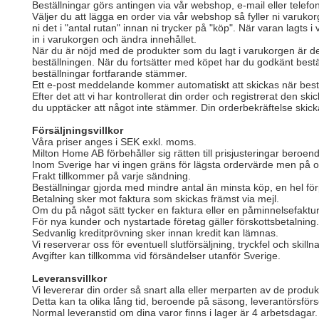
Beställningar görs antingen via vår webshop, e-mail eller tel
Väljer du att lägga en order via vår webshop så fyller ni varuk
ni det i "antal rutan" innan ni trycker på "köp". När varan lagts 
in i varukorgen och ändra innehållet.
När du är nöjd med de produkter som du lagt i varukorgen är de
beställningen. När du fortsätter med köpet har du godkänt bestä
beställningar fortfarande stämmer.
Ett e-post meddelande kommer automatiskt att skickas när beställn
Efter det att vi har kontrollerat din order och registrerat den 
du upptäcker att något inte stämmer. Din orderbekräftelse skic
Försäljningsvillkor
Våra priser anges i SEK exkl. moms.
Milton Home AB förbehåller sig rätten till prisjusteringar bero
Inom Sverige har vi ingen gräns för lägsta ordervärde men på o
Frakt tillkommer på varje sändning.
Beställningar gjorda med mindre antal än minsta köp, en hel fö
Betalning sker mot faktura som skickas främst via mejl.
Om du på något sätt tycker en faktura eller en påminnelsefaktur
För nya kunder och nystartade företag gäller förskottsbetalning
Sedvanlig kreditprövning sker innan kredit kan lämnas.
Vi reserverar oss för eventuell slutförsäljning, tryckfel och skilln
Avgifter kan tillkomma vid försändelser utanför Sverige.
Leveransvillkor
Vi levererar din order så snart alla eller merparten av de produkt
Detta kan ta olika lång tid, beroende på säsong, leverantörsför
Normal leveranstid om dina varor finns i lager är 4 arbetsdagar