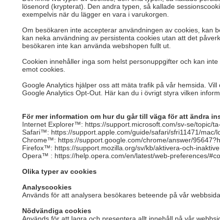
lösenord (krypterat). Den andra typen, så kallade sessionscook
exempelvis när du lägger en vara i varukorgen.
Om besökaren inte accepterar användningen av cookies, kan besö
kan neka användning av persistenta cookies utan att det påver
besökaren inte kan använda webshopen fullt ut.
Cookien innehåller inga som helst personuppgifter och kan inte sp
emot cookies.
Google Analytics hjälper oss att mäta trafik på vår hemsida. Vill
Google Analytics Opt-Out. Här kan du i övrigt styra vilken inf
För mer information om hur du går till väga för att ändra in
Internet Explorer™: https://support.microsoft.com/sv-se/topi
Safari™: https://support.apple.com/guide/safari/sfri11471/mac/l
Chrome™: https://support.google.com/chrome/answer/95647?
Firefox™: https://support.mozilla.org/sv/kb/aktivera-och-inaktiv
Opera™ : https://help.opera.com/en/latest/web-preferences/#c
Olika typer av cookies
Analyscookies
Används för att analysera besökares beteende på vår webbsida i 
Nödvändiga cookies
Används för att lagra och presentera allt innehåll på vår webbsi