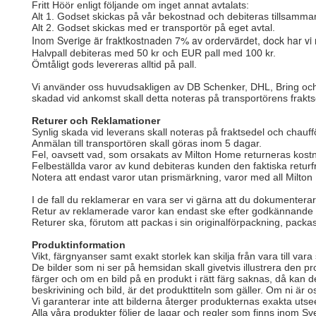
Fritt Höör enligt följande om inget annat avtalats:
Alt 1. Godset skickas på vår bekostnad och debiteras tillsamma
Alt 2. Godset skickas med er transportör på eget avtal.
Inom Sverige är fraktkostnaden 7% av ordervärdet, dock har vi 
Halvpall debiteras med 50 kr och EUR pall med 100 kr.
Ömtåligt gods levereras alltid på pall.
Vi använder oss huvudsakligen av DB Schenker, DHL, Bring och P
skadad vid ankomst skall detta noteras på transportörens frakts
Returer och Reklamationer
Synlig skada vid leverans skall noteras på fraktsedel och chauffö
Anmälan till transportören skall göras inom 5 dagar.
Fel, oavsett vad, som orsakats av Milton Home returneras kostna
Felbeställda varor av kund debiteras kunden den faktiska retur
Notera att endast varor utan prismärkning, varor med all Milto
I de fall du reklamerar en vara ser vi gärna att du dokumenterar
Retur av reklamerade varor kan endast ske efter godkännande f
Returer ska, förutom att packas i sin originalförpackning, packas
Produktinformation
Vikt, färgnyanser samt exakt storlek kan skilja från vara till vara
De bilder som ni ser på hemsidan skall givetvis illustrera den pr
färger och om en bild på en produkt i rätt färg saknas, då kan de
beskrivining och bild, är det produkttiteln som gäller. Om ni ä
Vi garanterar inte att bilderna återger produkternas exakta utse
Alla våra produkter följer de lagar och regler som finns inom S