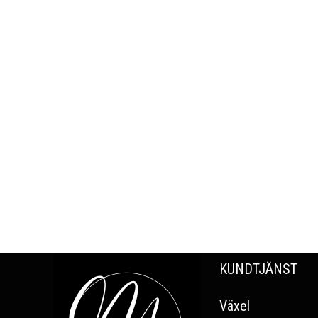
KUNDTJÄNST
Växel