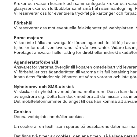
Krukor och vaser i keramik och sammanfogade krukor och vaser av
glasyrsprickor och luftbubblor samt små hål i sammanfogning. Pl
Vi reserverar oss för eventuella tryckfel på kartonger och förpac
Förbehåll
Vi reserverar oss mot eventuella felaktigheter på webbplatsen. V
Force majeure
Vi kan inte hållas ansvariga för förseningar och fel till följd a
Ej heller for utebliven leverans från vår leverantör. Vidare tas
Företaget ansvarar heller aldrig för direkt eller indirekt skada/f
Äganderättsförbehåll
Ansvaret för varorna övergår till köparen omedelbart vid levera
Vi förbehåller oss äganderätten till varorna tills full betalning h
Innan dess förbinder sig köparen att vårda varorna och inte gö
Nyhetsbrev och SMS-utskick
Vi skickar ut nyhetsbrev med jämna mellanrum. Dessa kan du alltid
avregistrera dig. Detta kan dock medföra att du missar viss info
Det mobiltelefonnummer du anget till oss kan komma att använd
Cookies
Denna webbplats innehåller cookies.
En cookie är en textfil som sparas på besökarens dator när ma
Det finns två typer av cookies, den ena typen, så kallade persi